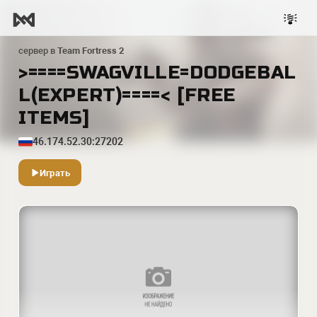
сервер в
Team Fortress 2
>====SWAGVILLE=DODGEBAL
L(EXPERT)====< [FREE
ITEMS]
46.174.52.30:27202
Играть