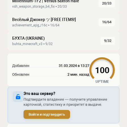
Millennium-TF2 | Versus Saxton Hale
20/33
vsh_weapon_storage_b4_fix • 20/33
Весёлый Джокер ツ [FREE ITEMS!]
16/64
achievement_apg_r16c • 16/64
БУХТА (UKRAINE)
9/32
buhta_minecraft_v3 • 9/32
Добавлен
31.03.2024 в 13:27
100
Обновлен
2 мин. назад
UPTIME
Это ваш сервер?
Подтвердите владение — получите управление
карточкой, статистику и приоритет в выдаче.
Войти и подтвердить