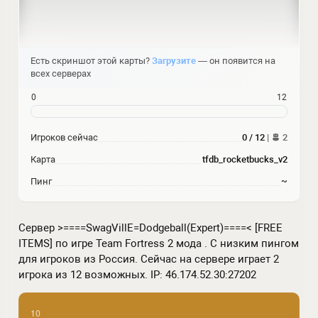
Есть скриншот этой карты?
Загрузите
— он появится на
всех серверах
0
12
Игроков сейчас
0 / 12
|
2
Карта
tfdb_rocketbucks_v2
Пинг
~
Сервер >====SwagVillE=Dodgeball(Expert)====< [FREE
ITEMS] по игре Team Fortress 2 мода . С низким пингом
для игроков из Россия. Сейчас на сервере играет 2
игрока из 12 возможных. IP: 46.174.52.30:27202