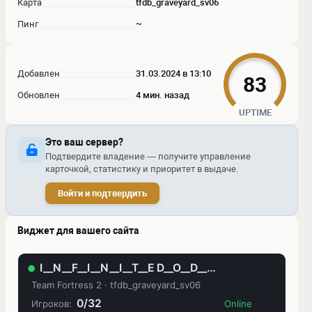
Карта
tfdb_graveyard_sv06
Пинг
~
Добавлен
31.03.2024 в 13:10
83
Обновлен
4 мин. назад
UPTIME
Это ваш сервер?
Подтвердите владение — получите управление
карточкой, статистику и приоритет в выдаче.
Войти и подтвердить
Виджет для вашего сайта