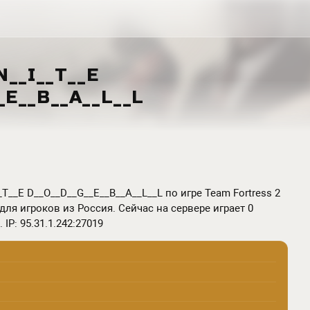
N__I__T__E
_E__B__A__L__L
_T__E D__O__D__G__E__B__A__L__L по игре Team Fortress 2
для игроков из Россия. Сейчас на сервере играет 0
IP: 95.31.1.242:27019