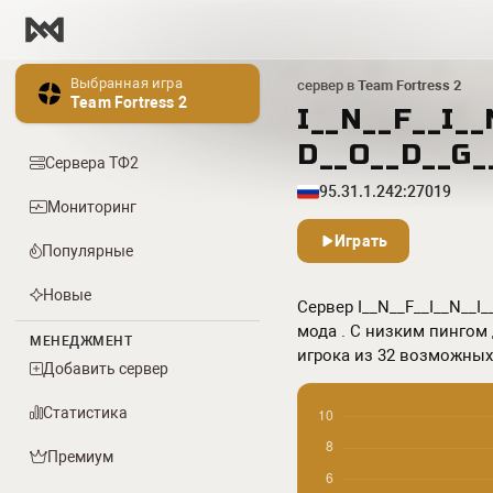
Выбранная игра
сервер в
Team Fortress 2
Team Fortress 2
I__N__F__I__
D__O__D__G_
Сервера ТФ2
95.31.1.242:27019
Мониторинг
Играть
Популярные
Новые
Сервер I__N__F__I__N__I_
мода . С низким пингом 
МЕНЕДЖМЕНТ
игрока из 32 возможных. 
Добавить сервер
Статистика
Премиум