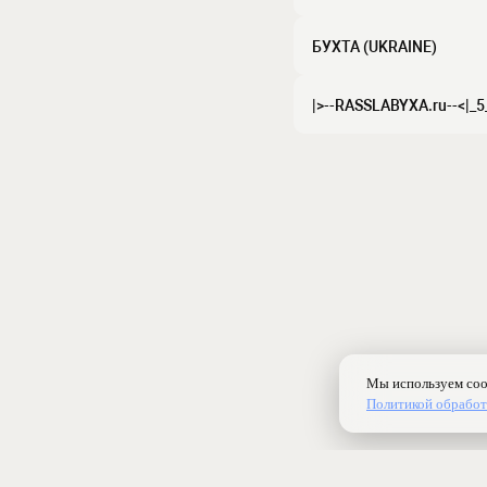
БУХТА (UKRAINE)
|>--RASSLABYXA.ru--<|