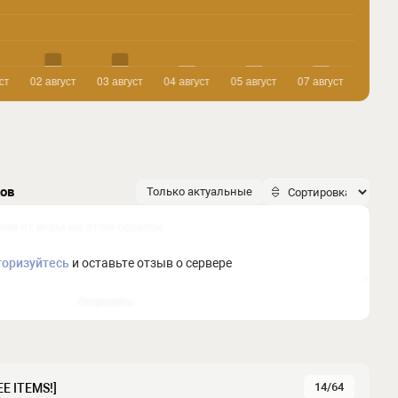
ков
Только актуальные
торизуйтесь
и оставьте отзыв о сервере
Отправить
14/64
E ITEMS!]