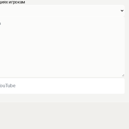
циях игрокам
YouTube