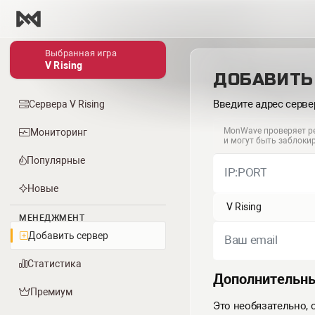
Выбранная игра
V Rising
ДОБАВИТЬ 
Введите адрес серв
Сервера V Rising
MonWave проверяет ре
Мониторинг
и могут быть заблоки
Популярные
IP:PORT
Новые
МЕНЕДЖМЕНТ
Добавить сервер
Ваш email
Статистика
Дополнительн
Премиум
Это необязательно,