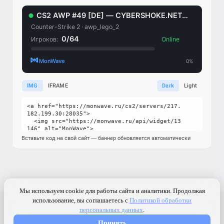
IMG
IFRAME
Dark
Light
Вставьте код на свой сайт — баннер обновляется автоматически