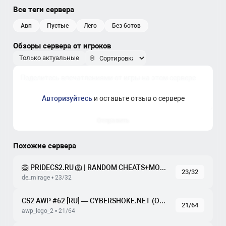
Все теги сервера
авп
пустые
лего
без ботов
Обзоры сервера от игроков
Только актуальные
Авторизуйтесь
и оставьте отзыв о сервере
Отправить
Похожие сервера
🦁 PRIDECS2.RU 🦁 | RANDOM CHEATS+MODELS #1 🔪 БЕСПЛ
23/32
de_mirage • 23/32
CS2 AWP #62 [RU] — CYBERSHOKE.NET (ONLY AWP LEGO 2)
21/64
awp_lego_2 • 21/64