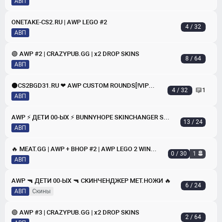
АВП
ONETAKE-CS2.RU | AWP LEGO #2
4 / 32
АВП
🟢 AWP #2 | CRAZYPUB.GG | x2 DROP SKINS
8 / 64
АВП
⚫CS2BGD31.RU ❤ AWP CUSTOM ROUNDS[!VIPTEST,!SKINS]
4 / 32
1
АВП
AWP ⚡ ДЕТИ 00-ЫX ⚡ BUNNYHOPE SKINCHANGER SHOP LVL 🔥
13 / 24
АВП
🔥 MEAT.GG | AWP + BHOP #2 | AWP LEGO 2 WINTER
0 / 30
1
АВП
AWP 🔫 ДЕТИ 00-ЫХ 🔫 CKИHЧEHДЖEP MET.HOЖИ 🔥
6 / 24
АВП
скины
🟢 AWP #3 | CRAZYPUB.GG | x2 DROP SKINS
2 / 64