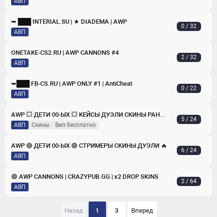
АВП
➥ ███ INTERIAL.SU | ★ DIADEMA | AWP
0 / 32
АВП
ONETAKE-CS2.RU | AWP CANNONS #4
2 / 32
АВП
➥███ FB-CS.RU | AWP ONLY #1 | AntiCheat
0 / 22
АВП
AWP 💥 ДЕTИ 00-ЫX 💥 KEЙCЫ ДУЭЛИ CKИHЫ PAHГИ
5 / 24
АВП
скины
вип бесплатно
AWP 🟢 ДЕTИ 00-ЫX 🟢 CTPИMEPЫ CKИHЫ ДУЭЛИ 🔥
6 / 24
АВП
🟢 AWP CANNONS | CRAZYPUB.GG | x2 DROP SKINS
2 / 64
АВП
Назад
1
3
Вперед