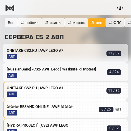
Все
паблик
скины
мираж
авп
ФПС
СЕРВЕРА CS 2 АВП
ONETAKE-CS2.RU | AWP LEGO #7
11 / 32
АВП
[RussianGang] -CS2- AWP Lego [!ws !knife !gl !viptest]
4 / 24
АВП
ONETAKE-CS2.RU | AWP LEGO #1
11 / 32
АВП
😀😀😀 RESAND.ONLINE - AWP 😀😀😀
0 / 26
1
АВП
[HYDRA PROJECT] (CS2) AWP LEGO
0 / 32