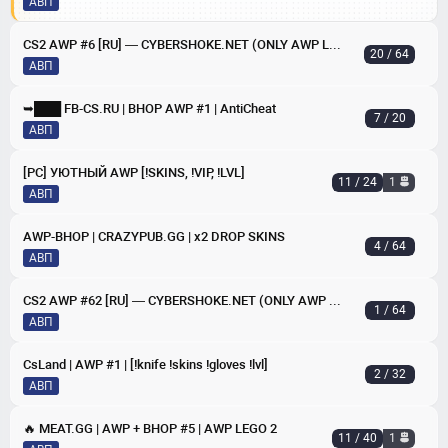
АВП
CS2 AWP #6 [RU] — CYBERSHOKE.NET (ONLY AWP LEGO 2)
20 / 64
АВП
➥███ FB-CS.RU | BHOP AWP #1 | AntiCheat
7 / 20
АВП
[РС] УЮТНЫЙ AWP [!SKINS, !VIP, !LVL]
11 / 24
1
АВП
AWP-BHOP | CRAZYPUB.GG | x2 DROP SKINS
4 / 64
АВП
CS2 AWP #62 [RU] — CYBERSHOKE.NET (ONLY AWP LEGO 2)
1 / 64
АВП
CsLand | AWP #1 | [!knife !skins !gloves !lvl]
2 / 32
АВП
🔥 MEAT.GG | AWP + BHOP #5 | AWP LEGO 2
11 / 40
1