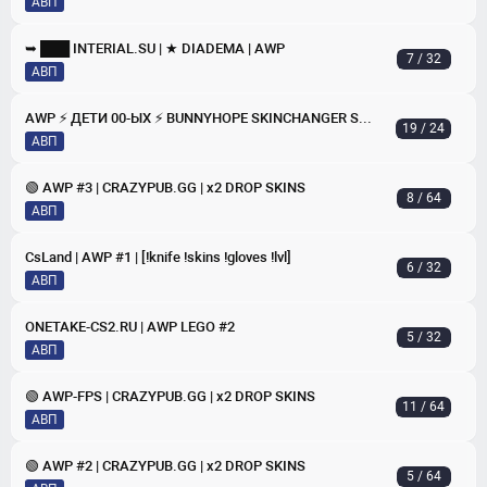
АВП
➥ ███ INTERIAL.SU | ★ DIADEMA | AWP
7 / 32
АВП
AWP ⚡ ДЕТИ 00-ЫX ⚡ BUNNYHOPE SKINCHANGER SHOP LVL 🔥
19 / 24
АВП
🟢 AWP #3 | CRAZYPUB.GG | x2 DROP SKINS
8 / 64
АВП
CsLand | AWP #1 | [!knife !skins !gloves !lvl]
6 / 32
АВП
ONETAKE-CS2.RU | AWP LEGO #2
5 / 32
АВП
🟢 AWP-FPS | CRAZYPUB.GG | x2 DROP SKINS
11 / 64
АВП
🟢 AWP #2 | CRAZYPUB.GG | x2 DROP SKINS
5 / 64