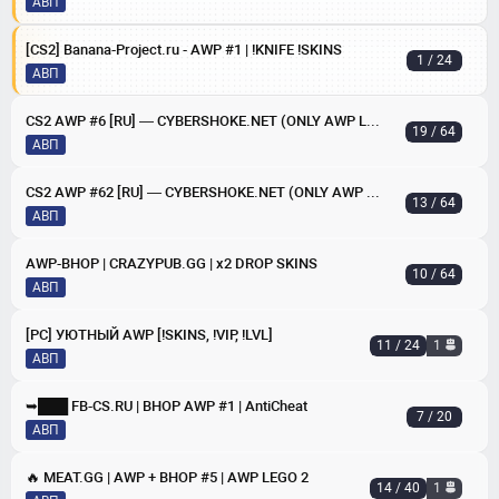
АВП
[CS2] Banana-Project.ru - AWP #1 | !KNIFE !SKINS
1 / 24
АВП
CS2 AWP #6 [RU] — CYBERSHOKE.NET (ONLY AWP LEGO 2)
19 / 64
АВП
CS2 AWP #62 [RU] — CYBERSHOKE.NET (ONLY AWP LEGO 2)
13 / 64
АВП
AWP-BHOP | CRAZYPUB.GG | x2 DROP SKINS
10 / 64
АВП
[РС] УЮТНЫЙ AWP [!SKINS, !VIP, !LVL]
11 / 24
1
АВП
➥███ FB-CS.RU | BHOP AWP #1 | AntiCheat
7 / 20
АВП
🔥 MEAT.GG | AWP + BHOP #5 | AWP LEGO 2
14 / 40
1