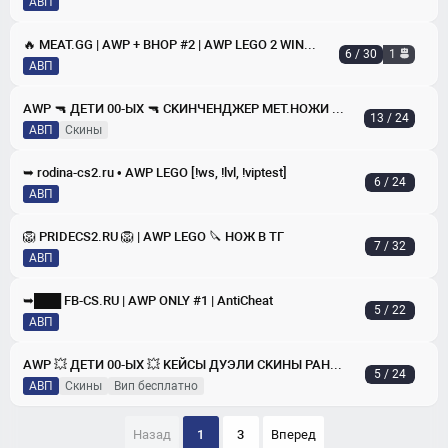
АВП
🔥 MEAT.GG | AWP + BHOP #2 | AWP LEGO 2 WINTER
6 / 30
1
АВП
AWP 🔫 ДЕТИ 00-ЫХ 🔫 CKИHЧEHДЖEP MET.HOЖИ 🔥
13 / 24
АВП
скины
➥ rodina-cs2.ru • AWP LEGO [!ws, !lvl, !viptest]
6 / 24
АВП
🦁 PRIDECS2.RU 🦁 | AWP LEGO 🔪 НОЖ В ТГ
7 / 32
АВП
➥███ FB-CS.RU | AWP ONLY #1 | AntiCheat
5 / 22
АВП
AWP 💥 ДЕTИ 00-ЫX 💥 KEЙCЫ ДУЭЛИ CKИHЫ PAHГИ
5 / 24
АВП
скины
вип бесплатно
Назад
1
3
Вперед