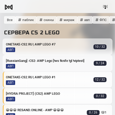
Все
паблик
скины
мираж
авп
ФПС
СЕРВЕРА CS 2 LEGO
ONETAKE-CS2.RU | AWP LEGO #7
10 / 32
АВП
[RussianGang] -CS2- AWP Lego [!ws !knife !gl !viptest]
9 / 24
АВП
ONETAKE-CS2.RU | AWP LEGO #1
12 / 32
АВП
[HYDRA PROJECT] (CS2) AWP LEGO
0 / 32
АВП
😀😀😀 RESAND.ONLINE - AWP 😀😀😀
0 / 26
1