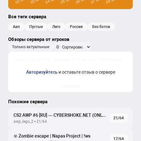
Все теги сервера
авп
пустые
лего
россия
без ботов
Обзоры сервера от игроков
Только актуальные
Авторизуйтесь
и оставьте отзыв о сервере
Отправить
Похожие сервера
CS2 AWP #6 [RU] — CYBERSHOKE.NET (ONLY AWP LEGO 2)
21/64
awp_lego_2 • 21/64
☣️ Zombie escape | Napas Project | !ws
17/64