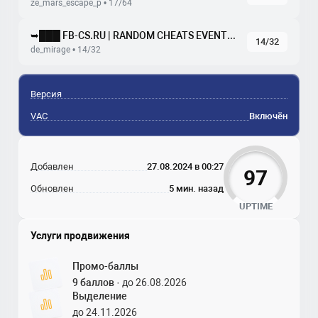
ze_mars_escape_p • 17/64
➥███ FB-CS.RU | RANDOM CHEATS EVENTS MIRAGE
14/32
de_mirage • 14/32
Версия
VAC
Включён
Добавлен
27.08.2024 в 00:27
97
Обновлен
5 мин. назад
UPTIME
Услуги продвижения
Промо-баллы
9 баллов
· до 26.08.2026
Выделение
до 24.11.2026