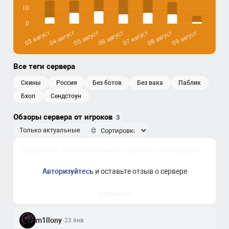
Все теги сервера
скины
россия
без ботов
без вака
паблик
бхоп
сендстоун
Обзоры сервера от игроков
3
Только актуальные
Авторизуйтесь
и оставьте отзыв о сервере
Отправить
m1llony
·
23 янв