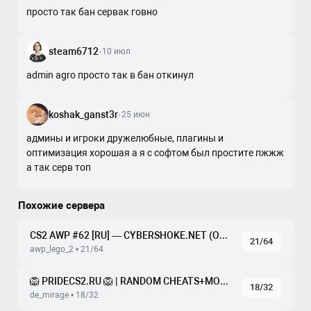
просто так бан сервак говно
steam6712
·
10 июл
admin agro просто так в бан откинул
koshak_ganst3r
·
25 июн
админы и игроки дружелюбные, плагины и
оптимизация хорошая а я с софтом был простите пжжж
а так серв топ
Похожие сервера
CS2 AWP #62 [RU] — CYBERSHOKE.NET (ONLY AWP LEGO 2)
21/64
awp_lego_2 • 21/64
🦁 PRIDECS2.RU 🦁 | RANDOM CHEATS+MODELS #1 🔪 БЕСПЛ
18/32
de_mirage • 18/32