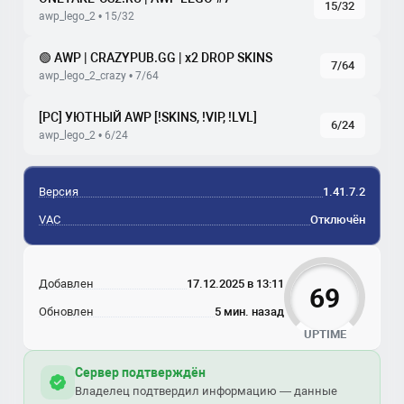
15/32
awp_lego_2 • 15/32
🟢 AWP | CRAZYPUB.GG | x2 DROP SKINS
7/64
awp_lego_2_crazy • 7/64
[РС] УЮТНЫЙ AWP [!SKINS, !VIP, !LVL]
6/24
awp_lego_2 • 6/24
Версия
1.41.7.2
VAC
Отключён
Добавлен
17.12.2025 в 13:11
69
Обновлен
5 мин. назад
UPTIME
Сервер подтверждён
Владелец подтвердил информацию — данные