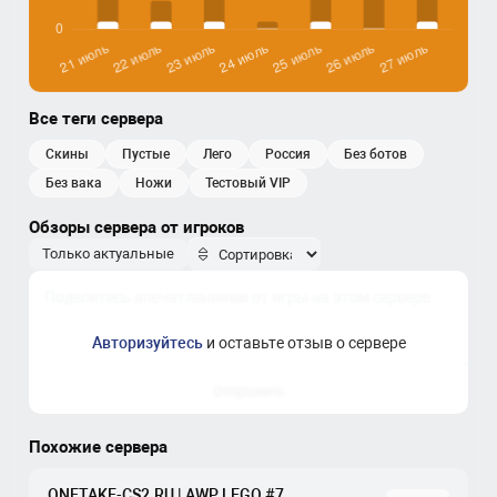
Все теги сервера
скины
пустые
лего
россия
без ботов
без вака
ножи
Тестовый VIP
Обзоры сервера от игроков
Только актуальные
Авторизуйтесь
и оставьте отзыв о сервере
Отправить
Похожие сервера
ONETAKE-CS2.RU | AWP LEGO #7