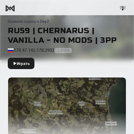
Ванилла
сервер в
DayZ
RU59 | CHERNARUS |
VANILLA - NO MODS | 3PP
178.47.142.178:2902
27016
Играть