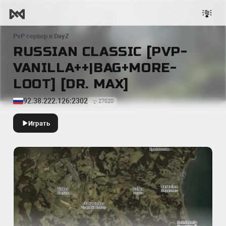
PvP
сервер в
DayZ
RUSSIAN CLASSIC [PVP-
VANILLA++|BAG+MORE-
LOOT] [DR. MAX]
92.38.222.126:2302
27020
Играть