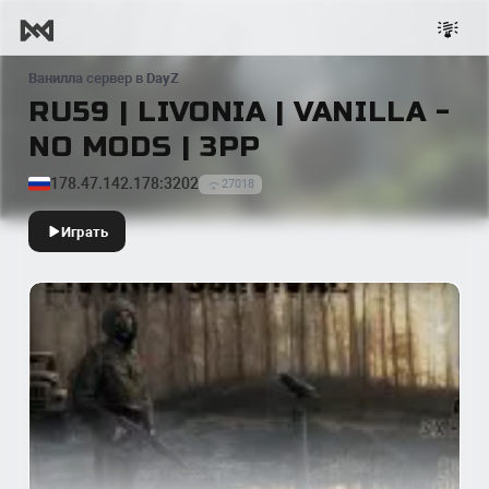
Ванилла
сервер в
DayZ
RU59 | LIVONIA | VANILLA -
NO MODS | 3PP
178.47.142.178:3202
27018
Играть