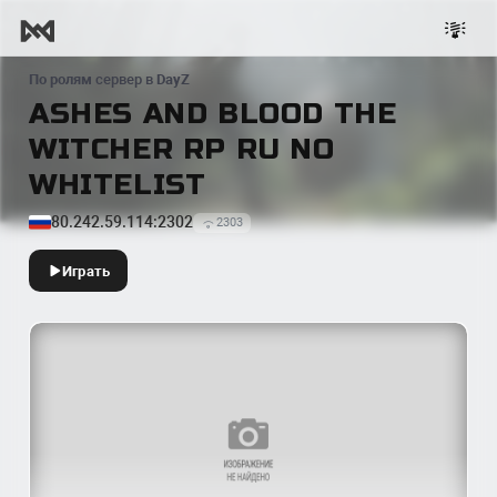
По ролям
сервер в
DayZ
ASHES AND BLOOD THE
WITCHER RP RU NO
WHITELIST
80.242.59.114:2302
2303
Играть