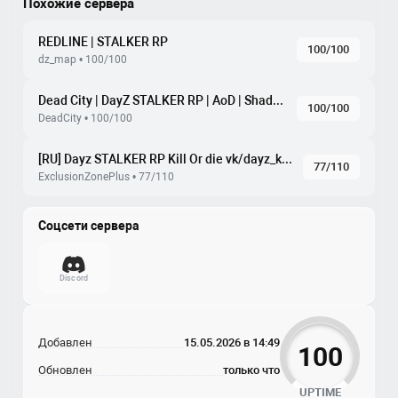
Похожие сервера
REDLINE | STALKER RP
100/100
dz_map • 100/100
Dead City | DayZ STALKER RP | AoD | Shadow of Chernobyl
100/100
DeadCity • 100/100
[RU] Dayz STALKER RP Kill Or die vk/dayz_kod NO WHITELIST
77/110
ExclusionZonePlus • 77/110
Соцсети сервера
Discord
Добавлен
15.05.2026 в 14:49
100
Обновлен
только что
UPTIME