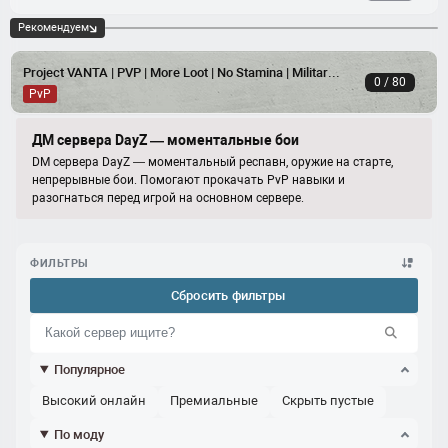
Рекомендуем
Project VANTA | PVP | More Loot | No Stamina | Military Loot++
0 / 80
PvP
ДМ сервера DayZ — моментальные бои
DM сервера DayZ — моментальный респавн, оружие на старте,
непрерывные бои. Помогают прокачать PvP навыки и
разогнаться перед игрой на основном сервере.
ФИЛЬТРЫ
Сбросить фильтры
Популярное
Высокий онлайн
Премиальные
Скрыть пустые
По моду