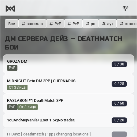
Все
ванилла
PvE
PvP
рп
лут
сталк
ДМ СЕРВЕРА ДЕЙЗ — DEATHMATCH
БОИ
GROZA DM
3 / 30
PvP
MIDNIGHT Beta DM 3PP | CHERNARUS
0 / 25
от 3 лица
RASLABON #1 DeathMatch 3PP
0 / 60
PvP
от 3 лица
YouAndMe|Vanila+|Loot 1.5x|No trader|
0 / 20
FFDayz [ deathmatch | 1pp | changing locations ]
−