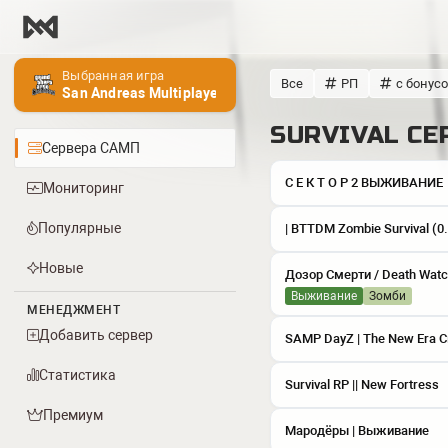
Выбранная игра
Все
РП
с бонус
San Andreas Multiplayer
SURVIVAL СЕ
Сервера САМП
С Е К Т О Р 2 ВЫЖИВАНИЕ
Мониторинг
Популярные
| BTTDM Zombie Survival (0.3
Новые
Дозор Смерти / Death Wat
Выживание
зомби
МЕНЕДЖМЕНТ
Добавить сервер
SAMP DayZ | The New Era 
Статистика
Survival RP || New Fortress
Премиум
Мародёры | Выживание