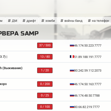
ом
ДМ
дрифт
зомби
войны банд
на телефон
РВЕРА SAMP
37 / 500
46.174.50.223:7777
.7) |
13 / 80
51.89.188.191:7777
ch (Выживание)
1 / 20
80.242.59.112:2073
Скоро
0 / 200
46.174.50.163:7777
0 / 25
46.174.48.50:7788
0 / 100
80.66.82.219:7777