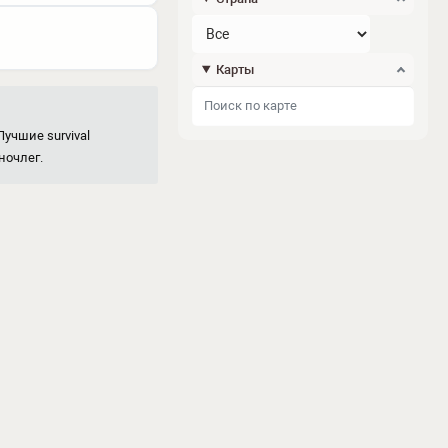
Карты
учшие survival
ночлег.