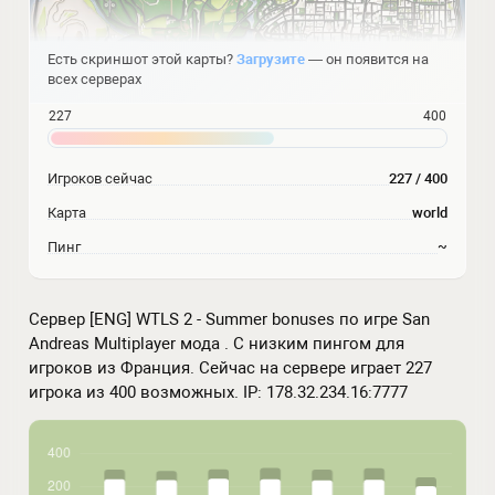
Есть скриншот этой карты?
Загрузите
— он появится на
всех серверах
227
400
Игроков сейчас
227 / 400
Карта
world
Пинг
~
Сервер [ENG] WTLS 2 - Summer bonuses по игре San
Andreas Multiplayer мода . С низким пингом для
игроков из Франция. Сейчас на сервере играет 227
игрока из 400 возможных. IP: 178.32.234.16:7777