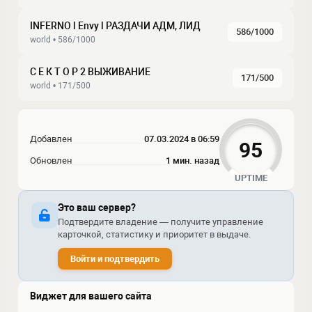
INFERNO l Envy l РАЗДАЧИ АДМ, ЛИД
586/1000
world • 586/1000
С Е К Т О Р 2 ВЫЖИВАНИЕ
171/500
world • 171/500
Добавлен
07.03.2024 в 06:59
95
Обновлен
1 мин. назад
UPTIME
Это ваш сервер?
Подтвердите владение — получите управление
карточкой, статистику и приоритет в выдаче.
Войти и подтвердить
Виджет для вашего сайта