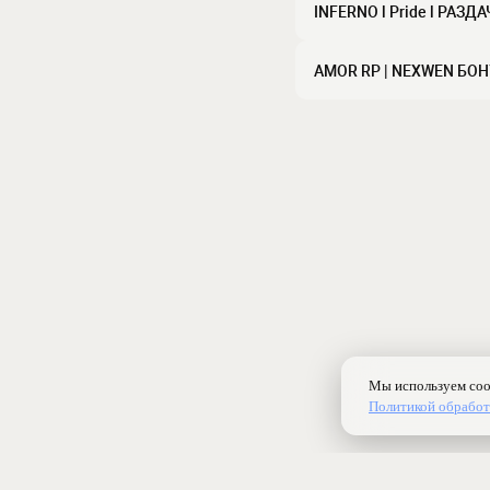
INFERNO l Pride l РАЗ
AMOR RP | NEXWEN БО