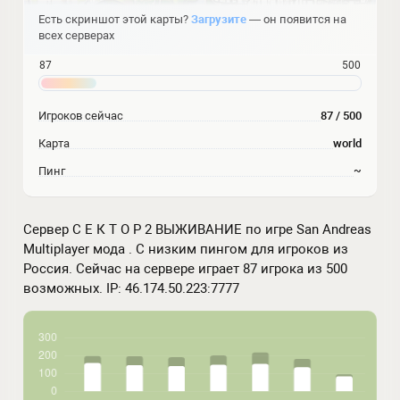
Есть скриншот этой карты?
Загрузите
— он появится на
всех серверах
87
500
Игроков сейчас
87 / 500
Карта
world
Пинг
~
Сервер С Е К Т О Р 2 ВЫЖИВАНИЕ по игре San Andreas
Multiplayer мода . С низким пингом для игроков из
Россия. Сейчас на сервере играет 87 игрока из 500
возможных. IP: 46.174.50.223:7777