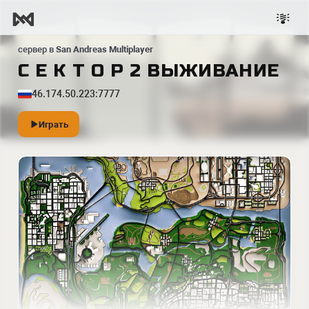
сервер в
San Andreas Multiplayer
С Е К Т О Р 2 ВЫЖИВАНИЕ
46.174.50.223:7777
Играть