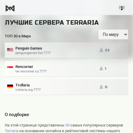
ЛУЧШИЕ СЕРВЕРА TERRARIA
ТОП 30 в Мире
Penguin Games
23
penguingames.fun:7777
Rencorner
1
ter.rencorner.co:7777
Trollaria
0
trollaria.org:7777
О подборке
На этой странице представлены
30
самых популярных серверов
Terraria
на основании онлайна и рейтинговой системы нашего