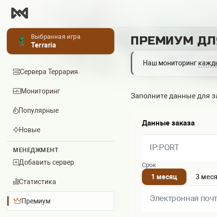
Выбранная игра
ПРЕМИУМ ДЛ
Terraria
Наш мониторинг
кажд
Сервера Террария
Мониторинг
Заполните данные для за
Популярные
Данные заказа
Новые
IP:PORT
МЕНЕДЖМЕНТ
Добавить сервер
Срок
1 месяц
3 мес
Статистика
Электронная поч
Премиум