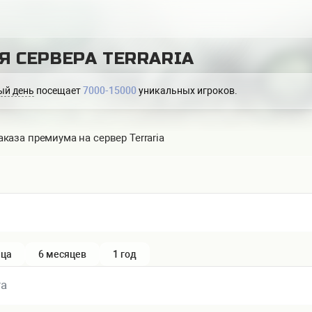
Я СЕРВЕРА TERRARIA
ый день
посещает
7000-15000
уникальных игроков.
каза премиума на сервер Terraria
яца
6 месяцев
1 год
та