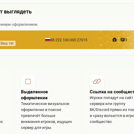
ет выглядеть
премиум-оформлением
88.222.100.000:27015
5
Ваш тег
Выделенное
Ссылка на сообщес
оформление
Игроки попадут на сайт
Тематическое визуальное
сервера или группу
оформление в поиске
ВК/Discord прямо из по
привлечёт больше
и сразу вольются в игр
их
внимания игроков, ищущих
сообщество.
сервер для игры.