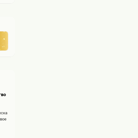
тво
иска
овое