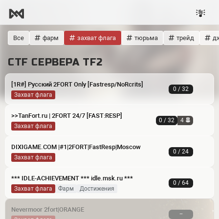
Все
фарм
захват флага
тюрьма
трейд
д
CTF СЕРВЕРА TF2
[1R#] Русский 2FORT Only [Fastresp/NoRcrits]
0 / 32
Захват флага
>>TanFort.ru | 2FORT 24/7 [FAST:RESP]
0 / 32
4
Захват флага
DIXIGAME.COM |#1|2FORT|FastResp|Moscow
0 / 24
Захват флага
*** IDLE-ACHIEVEMENT *** idle.msk.ru ***
0 / 64
Захват флага
фарм
достижения
Nevermoor 2fort|ORANGE
−