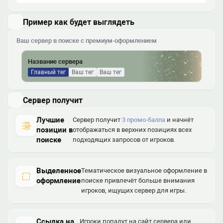
Пример как будет выглядеть
Ваш сервер в поиске с премиум-оформлением
Название сервера
Главный тег
Ваш тег
Ваш тег
Сервер получит
Лучшие
Сервер получит
3 промо-балла
и начнёт
позиции в
отображаться в верхних позициях всех
поиске
подходящих запросов от игроков.
Выделенное
Тематическое визуальное оформление в
оформление
поиске привлечёт больше внимания
игроков, ищущих сервер для игры.
Ссылка на
Игроки попадут на сайт сервера или