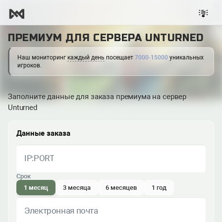
ПРЕМИУМ ДЛЯ СЕРВЕРА UNTURNED
Наш мониторинг
каждый день
посещает
7000-15000
уникальных
игроков.
Заполните данные для заказа премиума на сервер
Unturned
Данные заказа
IP:PORT
Срок
1 месяц
3 месяца
6 месяцев
1 год
Электронная почта