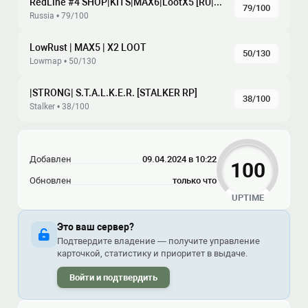
RedLine #4 SHOP|KITS|MAX6|LootX5 [RU|ENG]
79/100
Russia • 79/100
LowRust | MAX5 | X2 LOOT
50/130
Lowmap • 50/130
|STRONG| S.T.A.L.K.E.R. [STALKER RP]
38/100
Stalker • 38/100
Добавлен
09.04.2024 в 10:22
100
Обновлен
только что
UPTIME
Это ваш сервер?
Подтвердите владение — получите управление
карточкой, статистику и приоритет в выдаче.
Войти и подтвердить