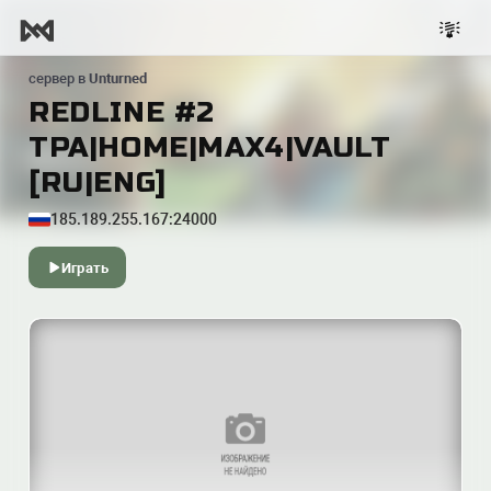
сервер в
Unturned
REDLINE #2
TPA|HOME|MAX4|VAULT
[RU|ENG]
185.189.255.167:24000
Играть