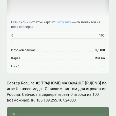
Есть скриншот этой карты?
Загрузите
— он появится на
всех серверах
0
100
Игроков сейчас
0 / 100
Карта
Russia
Пинг
~
Сервер RedLine #2 TPA|HOME|MAX4|VAULT [RU|ENG] по
игре Unturned мода . С низким пингом для игроков из
Россия. Сейчас на сервере играет 0 игрока из 100
возможных. IP: 185.189.255.167:24000