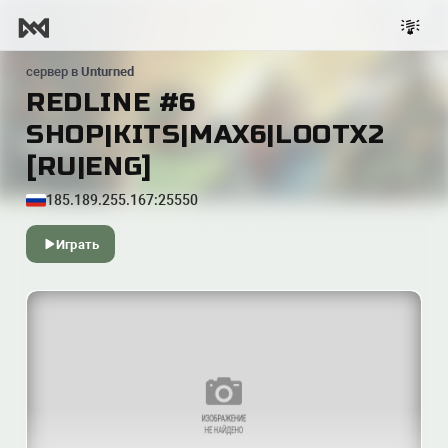
сервер в
Unturned
REDLINE #6
SHOP|KITS|MAX6|LOOTX2
[RU|ENG]
185.189.255.167:25550
Играть