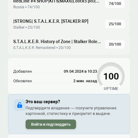
RedLine #4 SHOP|KITS|MAX6|LootX5 [RU|ENG]
74/100
Russia • 74/100
|STRONG| S.T.A.L.K.E.R. [STALKER RP]
25/100
Stalker • 25/100
S.T.A.L.K.E.R. History of Zone | Stalker Role Play | RP
20/100
S.T.A.L.K.E.R. Remastered • 20/100
Добавлен
09.04.2024 в 10:23
100
Обновлен
2 мин. назад
UPTIME
Это ваш сервер?
Подтвердите владение — получите управление
карточкой, статистику и приоритет в выдаче.
Войти и подтвердить