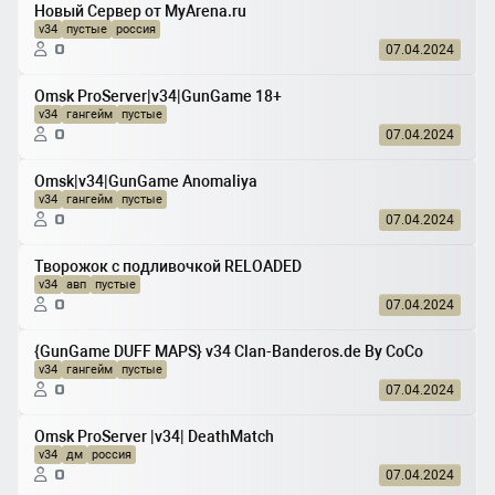
Новый Сервер от MyArena.ru
v34
пустые
россия
0
07.04.2024
Omsk ProServer|v34|GunGame 18+
v34
гангейм
пустые
0
07.04.2024
Omsk|v34|GunGame Anomaliya
v34
гангейм
пустые
0
07.04.2024
Творожок с подливочкой RELOADED
v34
авп
пустые
0
07.04.2024
{GunGame DUFF MAPS} v34 Clan-Banderos.de By CoCo
v34
гангейм
пустые
0
07.04.2024
Omsk ProServer |v34| DeathMatch
v34
дм
россия
0
07.04.2024