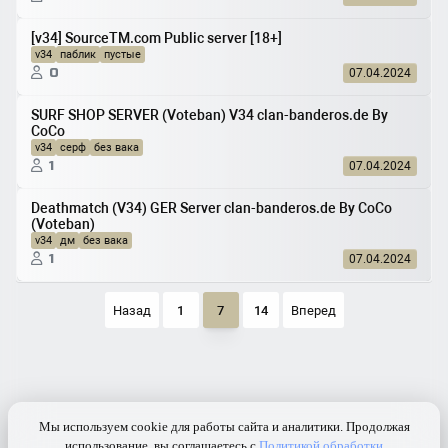
[v34] SourceTM.com Public server [18+]
v34
паблик
пустые
0
07.04.2024
SURF SHOP SERVER (Voteban) V34 clan-banderos.de By
CoCo
v34
серф
без вака
1
07.04.2024
Deathmatch (V34) GER Server clan-banderos.de By CoCo
(Voteban)
v34
дм
без вака
1
07.04.2024
Назад
1
7
14
Вперед