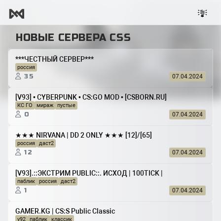
НОВЫЕ СЕРВЕРА CSS
***ЧЕСТНЫЙ СЕРВЕР***
россия
35
07.04.2024
[V93] • CYBERPUNK • CS:GO MOD • [CSBORN.RU]
КС ГО
мираж
пустые
0
07.04.2024
★★★ NIRVANA | DD 2 ONLY ★★★ [12]/[65]
россия
даст2
12
07.04.2024
[V93].::ЭКСТРИМ PUBLIC::. ИСХОД | 100TICK |
паблик
россия
даст2
1
07.04.2024
GAMER.KG | CS:S Public Classic
v92
паблик
классик