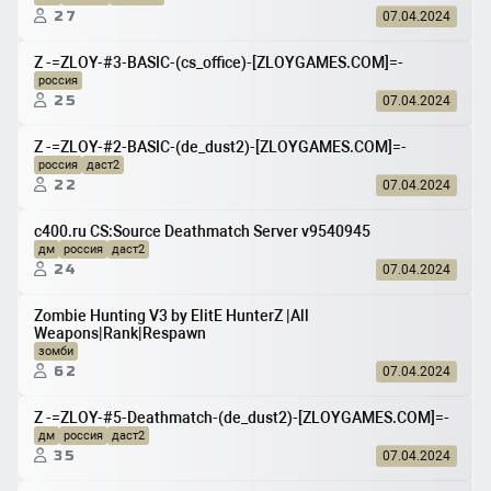
27
07.04.2024
Z -=ZLOY-#3-BASIC-(cs_office)-[ZLOYGAMES.COM]=-
россия
25
07.04.2024
Z -=ZLOY-#2-BASIC-(de_dust2)-[ZLOYGAMES.COM]=-
россия
даст2
22
07.04.2024
c400.ru CS:Source Deathmatch Server v9540945
дм
россия
даст2
24
07.04.2024
Zombie Hunting V3 by ElitE HunterZ |All
Weapons|Rank|Respawn
зомби
62
07.04.2024
Z -=ZLOY-#5-Deathmatch-(de_dust2)-[ZLOYGAMES.COM]=-
дм
россия
даст2
35
07.04.2024