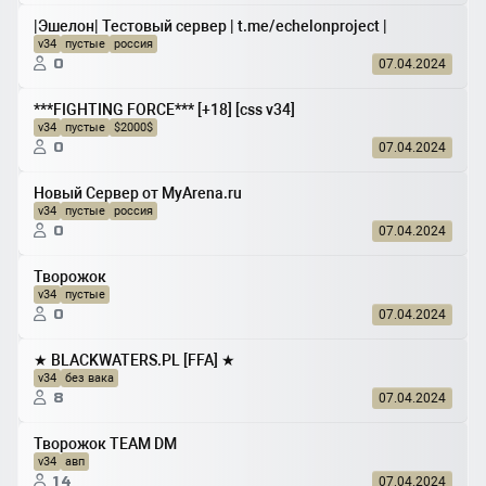
|Эшелон| Тестовый сервер | t.me/echelonproject |
v34
пустые
россия
0
07.04.2024
***FIGHTING FORCE*** [+18] [css v34]
v34
пустые
$2000$
0
07.04.2024
Новый Сервер от MyArena.ru
v34
пустые
россия
0
07.04.2024
Творожок
v34
пустые
0
07.04.2024
★ BLACKWATERS.PL [FFA] ★
v34
без вака
8
07.04.2024
Творожок TEAM DM
v34
авп
14
07.04.2024