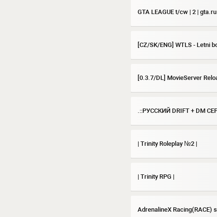
GTA LEAGUE t/cw | 2 | gta.r
[CZ/SK/ENG] WTLS - Letni b
[0.3.7/DL] MovieServer Rel
.::РУССКИЙ DRIFT + DM СЕР
| Trinity Roleplay №2 |
| Trinity RPG |
AdrenalineX Racing(RACE) s