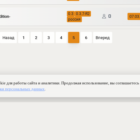
0.3
0.3.7-R2
0
ition-
07.03
россия
Назад
1
2
3
4
5
6
Вперед