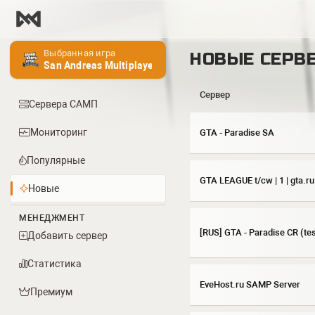
Выбранная игра
НОВЫЕ СЕРВ
San Andreas Multiplayer
Сервер
Сервера САМП
Мониторинг
GTA - Paradise SA
Популярные
GTA LEAGUE t/cw | 1 | gta.r
Новые
МЕНЕДЖМЕНТ
[RUS] GTA - Paradise CR (tes
Добавить сервер
Статистика
EveHost.ru SAMP Server
Премиум