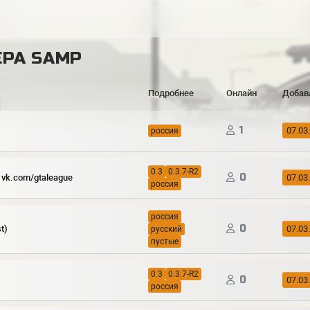
ЕРА SAMP
Подробнее
Онлайн
Добав
1
07.03
россия
0.3
0.3.7-R2
0
u vk.com/gtaleague
07.03
россия
россия
0
t)
07.03
русский
пустые
0.3
0.3.7-R2
0
07.03
россия