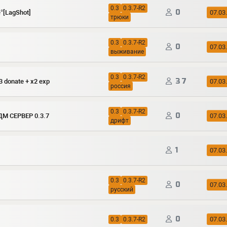
0.3
0.3.7-R2
0
°[LagShot]
07.03
трюки
0.3
0.3.7-R2
0
07.03
выживание
0.3
0.3.7-R2
37
x3 donate + x2 exp
07.03
россия
0.3
0.3.7-R2
0
ДМ СЕРВЕР 0.3.7
07.03
дрифт
1
07.03
0.3
0.3.7-R2
0
07.03
русский
0
07.03
0.3
0.3.7-R2