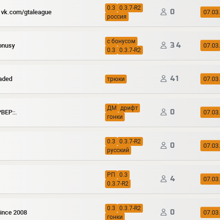
0.3
0.3.7-R2
0
u vk.com/gtaleague
07.03
россия
с бонусом
34
onusy
07.03
0.3
0.3.7-R2
41
oaded
07.03
трюки
ДМ
дрифт
0
ВЕР::.
07.03
гонки
0.3
0.3.7-R2
0
07.03
русский
РП
0.3
4
07.03
0.3.7-R2
0.3
0.3.7-R2
0
ince 2008
07.03
гонки