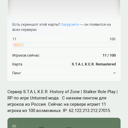
Есть скриншот этой карты?
Загрузите
— он появится на
всех серверах
11
100
Игроков сейчас
11 / 100
Карта
S.T.A.L.K.E.R. Remastered
Пинг
~
Сервер S.T.A.L.K.E.R. History of Zone | Stalker Role Play |
RP по игре Unturned мода . С низким пингом для
игроков из Россия. Сейчас на сервере играет 11
игрока из 100 возможных. IP: 62.122.213.212:27015