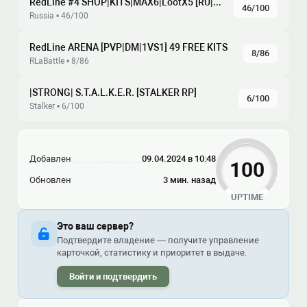
RedLine #4 SHOP|KITS|MAX6|LootX5 [RU|ENG]
46/100
Russia • 46/100
RedLine ARENA [PVP|DM|1VS1] 49 FREE KITS
8/86
RLaBattle • 8/86
|STRONG| S.T.A.L.K.E.R. [STALKER RP]
6/100
Stalker • 6/100
Добавлен
09.04.2024 в 10:48
100
Обновлен
3 мин. назад
UPTIME
Это ваш сервер?
Подтвердите владение — получите управление
карточкой, статистику и приоритет в выдаче.
Войти и подтвердить