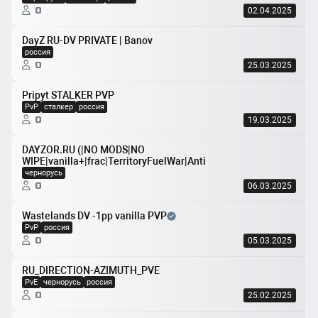
0
02.04.2025
DayZ RU-DV PRIVATE | Banov
россия
0
25.03.2025
Pripyt STALKER PVP
PvP
сталкер
россия
0
19.03.2025
DAYZOR.RU (|NO MODS|NO
WIPE|vanilla+|frac|TerritoryFuelWar|Anti
чернорусь
0
06.03.2025
Wastelands DV -1pp vanilla PVP
PvP
россия
0
05.03.2025
RU_DIRECTION-AZIMUTH_PVE
PvE
чернорусь
россия
0
25.02.2025